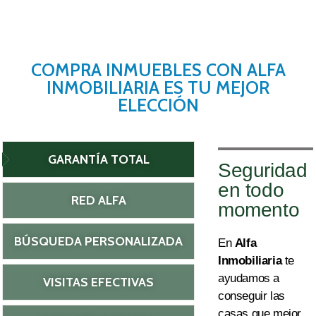
COMPRA INMUEBLES CON ALFA
INMOBILIARIA ES TU MEJOR
ELECCIÓN
GARANTÍA TOTAL
Seguridad
en todo
RED ALFA
momento
BÚSQUEDA PERSONALIZADA
En
Alfa
Inmobiliaria
te
ayudamos a
VISITAS EFECTIVAS
conseguir
las
casas que mejor