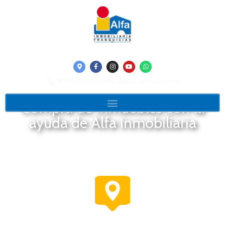
8020200
central@alfamexico.com
Compra de inmuebles con la
ayuda de Alfa Inmobiliaria