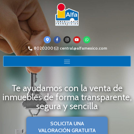
8020200
central@alfamexico.com
Te ayudamos con la venta de
inmuebles de forma transparente,
segura y sencilla
SOLICITA UNA
VALORACIÓN GRATUITA